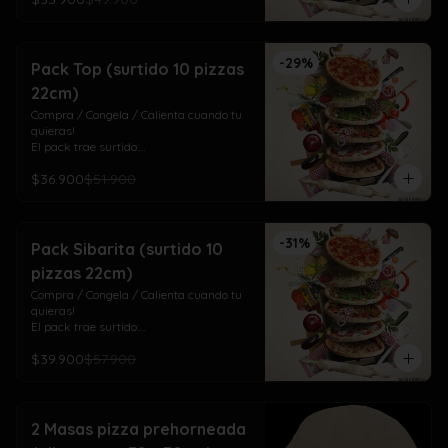
3 Del Huerto (aceituna, champiñón y 
pimentón)

3 Cuatro Quesos (mozza/gauda, 
-
29
%
maduro, cheddar y azul)
Pack Top (surtido 10 pizzas
22cm)
Compra / Congela / Calienta cuando tu 
quieras!

El pack trae surtido:

4 Top Meat (pepperoni, jamón, chorizo y 
$36.900
$51.900
tocino)

3 Salamino (salame italiano)

3 Laurisima (pollo, pepperoni, tomate y 
orégano)
-
31
%
Pack Sibarita (surtido 10
pizzas 22cm)
Compra / Congela / Calienta cuando tu 
quieras!

El pack trae surtido:

4 De Las Mechas! (mechada y cebolla 
$39.900
$57.900
dulce)

3 Doña Isabel (pollo ciboulette, crema, 
cebolla dulce, tomate, pimentón, choclo)

3 Del Mar (camarones a la parmesana)
2 Masas pizza prehorneada