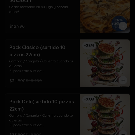
30x30cm
Carne mechada en su jugo y cebolla 
dulce!
$12.990
-
28
%
Pack Clasico (surtido 10
pizzas 22cm)
Compra / Congela / Calienta cuando tu 
quieras!

El pack trae surtido:

4 Americana (pepperoni)

$34.900
$48.400
3 Napolitana (jamón, tomate orégano) 

3 Doña Margarita (pesto, tomate cherry)
-
28
%
Pack Deli (surtido 10 pizzas
22cm)
Compra / Congela / Calienta cuando tu 
quieras!

El pack trae surtido:

4 Vegetariana (tomate albahaca, choclo 
$35.900
$49.900
y pimentón)
