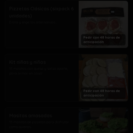
Pizzetas Clásicas (sixpack 6
unidades)
Entra y elige las alternativas...
Pedir con 48 horas de
anticipación
Kit niñas y niños
15 masitas con queso y salsa aparte, 
para armar en casa!
Pedir con 48 horas de
anticipación
Masitas amasadas
15 masitas de pizzetas para disfrutar 
como quieras…