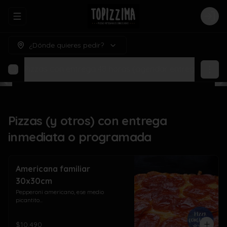
Abrir menu de navegación
Logi
¿Dónde quieres pedir?
amada
Pizzas con entrega 48 horas (agendar entrega para h
Pizzas (y otros) con entrega
inmediata o programada
Americana familiar
30x30cm
Pepperoni americano, ese medio 
picantito...
$10.490