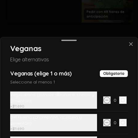
Pedir con 48 horas de
anticipación
Veganas
Elige alternativas
Veganas (elige 1 o más)
Obligatorio
Seleccione al menos 1
Vegetariana (tomate albahaca, choclo y
Conócenos
0
pimentón)
+
$11.690
+56957742926
Del Huerto (champiñón, aceituna y
Tienda para retiros: Monseñor Edwards 1016, La Reina
0
pimentón)
Términos y condiciones
+
$11.690
Política de privacidad