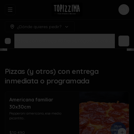
Abrir menu de navegación
Logi
¿Dónde quieres pedir?
amada
Pizzas con entrega 48 horas (agendar entrega para h
Pizzas (y otros) con entrega
inmediata o programada
Americana familiar
30x30cm
Pepperoni americano, ese medio 
picantito...
$10.490