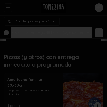
Abrir menu de navegación
Logi
¿Dónde quieres pedir?
amada
Pizzas con entrega 48 horas (agendar entrega para h
Pizzas (y otros) con entrega
inmediata o programada
Americana familiar
30x30cm
Pepperoni americano, ese medio 
picantito...
$10.490