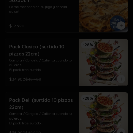
30x30cm
Carne mechada en su jugo y cebolla 
dulce!
$12.990
-
28
%
Pack Clasico (surtido 10
pizzas 22cm)
Compra / Congela / Calienta cuando tu 
quieras!

El pack trae surtido:

4 Americana (pepperoni)

$34.900
$48.400
3 Napolitana (jamón, tomate orégano) 

3 Doña Margarita (pesto, tomate cherry)
-
28
%
Pack Deli (surtido 10 pizzas
22cm)
Compra / Congela / Calienta cuando tu 
quieras!

El pack trae surtido:

4 Vegetariana (tomate albahaca, choclo 
$35.900
$49.900
y pimentón)
