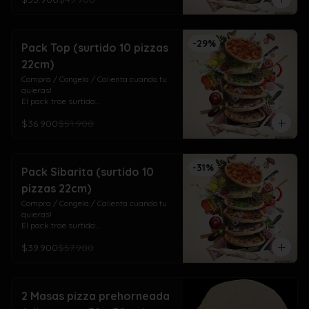
3 Del Huerto (aceituna, champiñón y 
pimentón)

3 Cuatro Quesos (mozza/gauda, 
-
29
%
maduro, cheddar y azul)
Pack Top (surtido 10 pizzas
22cm)
Compra / Congela / Calienta cuando tu 
quieras!

El pack trae surtido:

4 Top Meat (pepperoni, jamón, chorizo y 
$36.900
$51.900
tocino)

3 Salamino (salame italiano)

3 Laurisima (pollo, pepperoni, tomate y 
orégano)
-
31
%
Pack Sibarita (surtido 10
pizzas 22cm)
Compra / Congela / Calienta cuando tu 
quieras!

El pack trae surtido:

4 De Las Mechas! (mechada y cebolla 
$39.900
$57.900
dulce)

3 Doña Isabel (pollo ciboulette, crema, 
cebolla dulce, tomate, pimentón, choclo)

3 Del Mar (camarones a la parmesana)
2 Masas pizza prehorneada