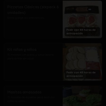
Pizzetas Clásicas (sixpack 6
unidades)
Entra y elige las alternativas...
Pedir con 48 horas de
anticipación
Kit niñas y niños
15 masitas con queso y salsa aparte, 
para armar en casa!
Pedir con 48 horas de
anticipación
Masitas amasadas
15 masitas de pizzetas para disfrutar 
como quieras…