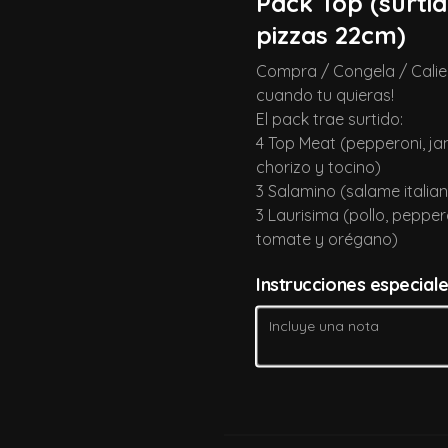
Pack Top (surtid
pizzas 22cm)
-
28
%
Pack Clasico (surtido 10
Compra / Congela / Calie
pizzas 22cm)
cuando tu quieras!
Compra / Congela / Calienta cuando 
tu quieras!

El pack trae surtido:
El pack trae surtido:

4 Top Meat (pepperoni, j
4 Americana (pepperoni)

$34.900
$48.400
3 Napolitana (jamón, tomate 
chorizo y tocino)
orégano) 

3 Salamino (salame italia
3 Doña Margarita (pesto, tomate 
cherry)
3 Laurisima (pollo, pepper
-
31
%
Pack Sibarita (surtido 10
tomate y orégano)
pizzas 22cm)
Compra / Congela / Calienta cuando 
Instrucciones especial
tu quieras!

El pack trae surtido:

4 De Las Mechas! (mechada y 
$39.900
$57.900
cebolla dulce)

3 Doña Isabel (pollo ciboulette, 
crema, cebolla dulce, tomate, 
pimentón, choclo)

3 Del Mar (camarones a la 
parmesana)