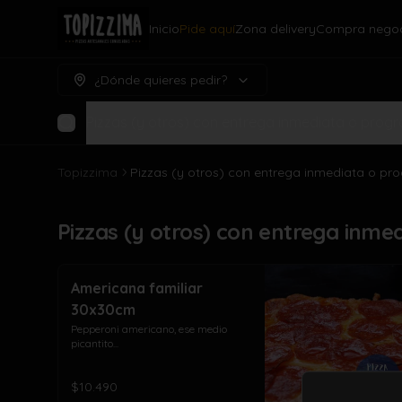
Inicio
Pide aquí
Zona delivery
Compra negoc
¿Dónde quieres pedir?
Pizzas (y otros) con entrega inmediata o pro
Topizzima
Pizzas (y otros) con entrega inmediata o p
Pizzas (y otros) con entrega inm
Americana familiar
30x30cm
Pepperoni americano, ese medio 
picantito...
$10.490