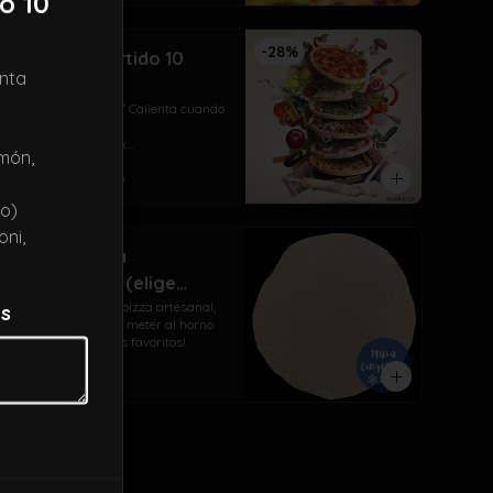
o 10
Close
-
28
%
Pack Deli (surtido 10
nta
pizzas 22cm)
Compra / Congela / Calienta cuando 
tu quieras!

El pack trae surtido:

amón,
4 Vegetariana (tomate albahaca, 
$35.900
$49.900
choclo y pimentón)

3 Del Huerto (aceituna, champiñón y 
no)
pimentón)

3 Cuatro Quesos (mozza/gauda, 
oni,
maduro, cheddar y azul)
2 Masas pizza
prehorneada (elige
entre 32 y 30cm)
Exquisita masa de pizza artesanal, 
es
cruda para llegar y meter al horno 
con tus ingredientes favoritos!
$3.490