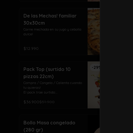
De las Mechas! familiar
30x30cm
Carne mechada en su jugo y cebolla 
dulce!
$12.990
-
29
%
Pack Top (surtido 10
pizzas 22cm)
Compra / Congela / Calienta cuando 
tu quieras!

El pack trae surtido:

4 Top Meat (pepperoni, jamón, 
$36.900
$51.900
chorizo y tocino)

3 Salamino (salame italiano)

3 Laurisima (pollo, pepperoni, 
tomate y orégano)
Bollo Masa congelado
(280 gr)