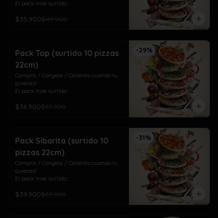
El pack trae surtido:

4 Vegetariana (tomate albahaca, choclo 
$35.900
$49.900
y pimentón)

3 Del Huerto (aceituna, champiñón y 
pimentón)

3 Cuatro Quesos (mozza/gauda, 
-
29
%
maduro, cheddar y azul)
Pack Top (surtido 10 pizzas
22cm)
Compra / Congela / Calienta cuando tu 
quieras!

El pack trae surtido:

4 Top Meat (pepperoni, jamón, chorizo y 
$36.900
$51.900
tocino)

3 Salamino (salame italiano)

3 Laurisima (pollo, pepperoni, tomate y 
orégano)
-
31
%
Pack Sibarita (surtido 10
pizzas 22cm)
Compra / Congela / Calienta cuando tu 
quieras!

El pack trae surtido:

4 De Las Mechas! (mechada y cebolla 
$39.900
$57.900
dulce)

3 Doña Isabel (pollo ciboulette, crema, 
cebolla dulce, tomate, pimentón, choclo)

3 Del Mar (camarones a la parmesana)