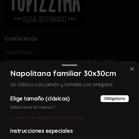
Conócenos
+56957742926
Tienda para retiros: Monseñor Edwards 1016, La Reina
Términos y condiciones
Napolitana familiar 30x30cm
Política de privacidad
Un clásico con jamón y tomate con orégano
Redes sociales
Elige tamaño (clásicas)
Obligatorio
Instagram
Seleccione al menos 1
Facebook
Lo siento, se agotaron las opciones
Mi cuenta
Instrucciones especiales