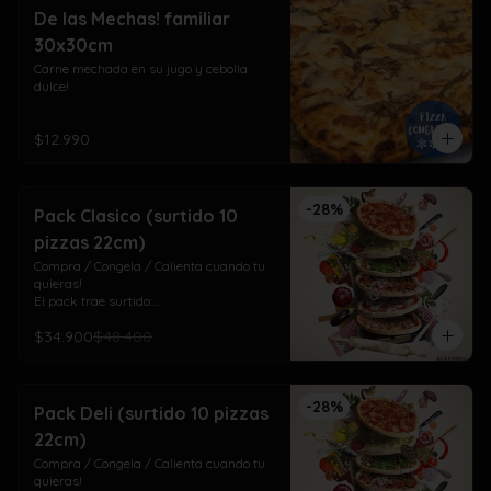
De las Mechas! familiar
30x30cm
Carne mechada en su jugo y cebolla 
dulce!
$12.990
-
28
%
Pack Clasico (surtido 10
pizzas 22cm)
Compra / Congela / Calienta cuando tu 
quieras!

El pack trae surtido:

4 Americana (pepperoni)

$34.900
$48.400
3 Napolitana (jamón, tomate orégano) 

3 Doña Margarita (pesto, tomate cherry)
-
28
%
Pack Deli (surtido 10 pizzas
22cm)
Compra / Congela / Calienta cuando tu 
quieras!
