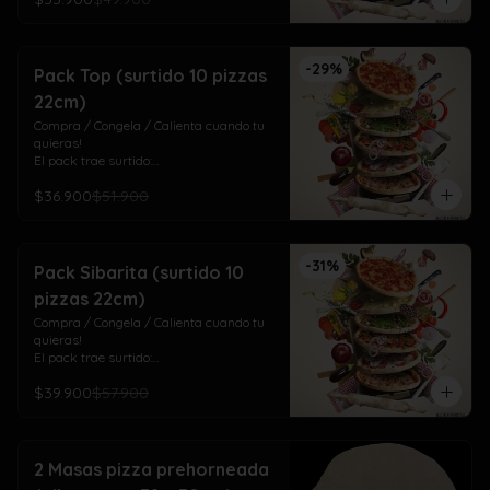
3 Del Huerto (aceituna, champiñón y 
pimentón)

3 Cuatro Quesos (mozza/gauda, 
-
29
%
maduro, cheddar y azul)
Pack Top (surtido 10 pizzas
22cm)
Compra / Congela / Calienta cuando tu 
quieras!

El pack trae surtido:

4 Top Meat (pepperoni, jamón, chorizo y 
$36.900
$51.900
tocino)

3 Salamino (salame italiano)

3 Laurisima (pollo, pepperoni, tomate y 
orégano)
-
31
%
Pack Sibarita (surtido 10
pizzas 22cm)
Compra / Congela / Calienta cuando tu 
quieras!

El pack trae surtido:

4 De Las Mechas! (mechada y cebolla 
$39.900
$57.900
dulce)

3 Doña Isabel (pollo ciboulette, crema, 
cebolla dulce, tomate, pimentón, choclo)

3 Del Mar (camarones a la parmesana)
2 Masas pizza prehorneada