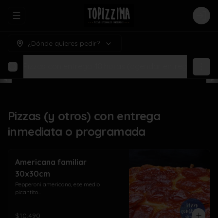
Abrir menu de navegación
Logi
¿Dónde quieres pedir?
amada
Pizzas con entrega 48 horas (agendar entrega para h
Pizzas (y otros) con entrega
inmediata o programada
Americana familiar
30x30cm
Pepperoni americano, ese medio 
picantito...
$10.490