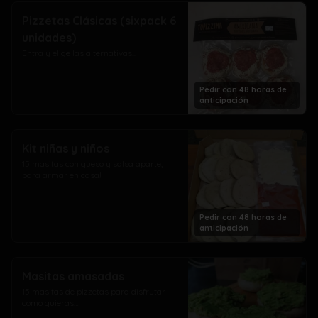
Pizzetas Clásicas (sixpack 6
unidades)
Entra y elige las alternativas...
Pedir con 48 horas de
anticipación
Kit niñas y niños
15 masitas con queso y salsa aparte, 
para armar en casa!
Pedir con 48 horas de
anticipación
Masitas amasadas
15 masitas de pizzetas para disfrutar 
como quieras…