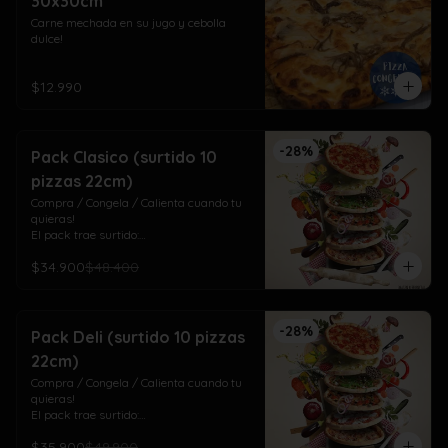
30x30cm
Carne mechada en su jugo y cebolla 
dulce!
$12.990
-
28
%
Pack Clasico (surtido 10
pizzas 22cm)
Compra / Congela / Calienta cuando tu 
quieras!

El pack trae surtido:

4 Americana (pepperoni)

$34.900
$48.400
3 Napolitana (jamón, tomate orégano) 

3 Doña Margarita (pesto, tomate cherry)
-
28
%
Pack Deli (surtido 10 pizzas
22cm)
Compra / Congela / Calienta cuando tu 
quieras!

El pack trae surtido:

4 Vegetariana (tomate albahaca, choclo 
$35.900
$49.900
y pimentón)
