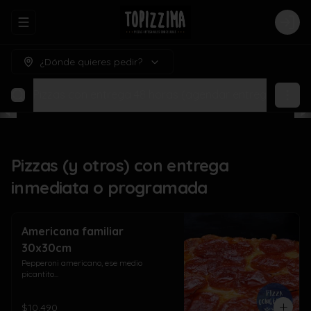
Abrir menu de navegación
Logi
¿Dónde quieres pedir?
amada
Pizzas con entrega 48 horas (agendar entrega para h
Pizzas (y otros) con entrega
inmediata o programada
Americana familiar
30x30cm
Pepperoni americano, ese medio 
picantito...
$10.490