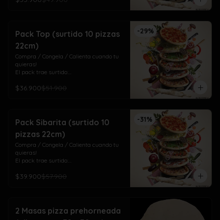
3 Del Huerto (aceituna, champiñón y 
pimentón)

3 Cuatro Quesos (mozza/gauda, 
-
29
%
maduro, cheddar y azul)
Pack Top (surtido 10 pizzas
22cm)
Compra / Congela / Calienta cuando tu 
quieras!

El pack trae surtido:

4 Top Meat (pepperoni, jamón, chorizo y 
$36.900
$51.900
tocino)

3 Salamino (salame italiano)

3 Laurisima (pollo, pepperoni, tomate y 
orégano)
-
31
%
Pack Sibarita (surtido 10
pizzas 22cm)
Compra / Congela / Calienta cuando tu 
quieras!

El pack trae surtido:

4 De Las Mechas! (mechada y cebolla 
$39.900
$57.900
dulce)

3 Doña Isabel (pollo ciboulette, crema, 
cebolla dulce, tomate, pimentón, choclo)

3 Del Mar (camarones a la parmesana)
2 Masas pizza prehorneada