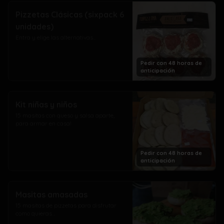
Pizzetas Clásicas (sixpack 6
unidades)
Entra y elige las alternativas...
Pedir con 48 horas de
anticipación
Kit niñas y niños
15 masitas con queso y salsa aparte, 
para armar en casa!
Pedir con 48 horas de
anticipación
Masitas amasadas
15 masitas de pizzetas para disfrutar 
como quieras…