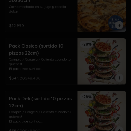
30x30cm
Carne mechada en su jugo y cebolla 
dulce!
$12.990
-
28
%
Pack Clasico (surtido 10
pizzas 22cm)
Compra / Congela / Calienta cuando tu 
quieras!

El pack trae surtido:

4 Americana (pepperoni)

$34.900
$48.400
3 Napolitana (jamón, tomate orégano) 

3 Doña Margarita (pesto, tomate cherry)
-
28
%
Pack Deli (surtido 10 pizzas
22cm)
Compra / Congela / Calienta cuando tu 
quieras!

El pack trae surtido:

4 Vegetariana (tomate albahaca, choclo 
$35.900
$49.900
y pimentón)
